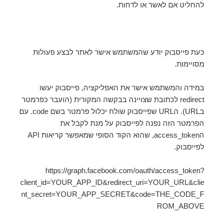
להחליט אם לאשר או לדחות.
כעת פייסבוק יודע שהמשתמש אישר לאתר לבצע פעולות
מסויימות.
במידה והמשתמש אישר את האפליקציה, פייסבוק יעשו
redirect לכתובת שצויינה בבקשה המקורית (הועבר כפרמטר
בURL). הURL שפייסבוק שולח יכלול פרמטר בשם code. עם
הפרמטר הזה נפנה לפייסבוק על מנת לקבל את
הaccess_token, שהוא הקוד הסופי שמאפשר קריאות API
לפייסבוק.
https://graph.facebook.com/oauth/access_token?
client_id=YOUR_APP_ID&redirect_uri=YOUR_URL&clie
nt_secret=YOUR_APP_SECRET&code=THE_CODE_F
ROM_ABOVE