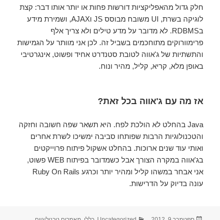
חלק גדול מהאפליקציות דורשות פחות או יותר אותו דבר: קצת
לוגיקה בשרת, UI משובח מבוסס JS וAJAX, ושמירת מידע
בRDBMS. לא מדובר על מדע טילים ולא צריך אלף
פרימוורוקים מתוחכמים בשביל זה. לכן אני מוותר על הגמישות
והתשתיות של ג'אווה לטובת סטנדרט אחיד ופשוט, אינגרטיבי
באופן מלא, קריא, קליל, מהיר ונוח.
אז מה עם ג'אווה בכל זאת?
Java בהחלט לא הולכת לפח. היא תשאר שפה חשובה וחזקה
והטכנולוגיות הרבות שפותחו סביבה ימשיכו לשרת אחרים
ואותי עוד שנים ארוכות. בהחלט אשקול פיתוח פרוייקטים
בג'אווה במקרה הצורך אבל כשמדובר בפיתוח WEB פשוט,
אני אבחר במשהו קליל ומהיר יותר וכרגע Ruby On Rails
עונה בדיוק על הדרישות.
פורסם
ספטמבר 9, 2012
קטגוריות
Uncategorized
,
כללי
,
מאמרים טכנולוגיים