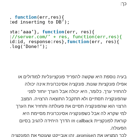
כך:
lo’}, 
function
(err,res){
mpleted inserting to DB’);
d;
d, data:’aaa’}, 
function
(err, res){
http:
//server.com/’ + res, function(err,res){
rt({id:id, response:res},
function
(err, res){
sole.log(‘Done!’);
בעיה נוספת היא שקשה להפריד פונקציונליות למודולים או
אפילו פונקציות שונות. פונקציה אסינכרונית אינה יכולה
להחזיר ערך. כלומר, היא יכולה אבל הערך יוחזר לפני
שהפונקציה תסתיים ולא תתקבל התוצאה הרצויה. המצב
הרצוי הוא שהפונקציה תסיים את פעולתה ותחזיר את הערך
למי שקרא לה אבל כשפונקציה אסינכרונית מסיימת היא
קוראת לפונקציית callback וזו הדרך היחידה להגיב בסיום
הפעולה.
לכך המציאו את הpromise. זהו אובייקט שעוטף את הפונקציה