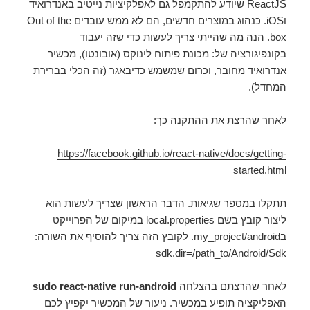
ReactJS שיודע להתקמפל גם לאפלקיציות נייטיב באנדרואיד
וiOS. כנהוג במוצרים חדשים, הם לא ממש עובדים Out of the
box. הנה מה שהייתי צריך לעשות כדי שזה יעבוד
בקונפיגורציה של: מכונת פיתוח לינוקס (אובונטו), מכשיר
אנדרואיד מחובר, וכרום שמשמש כדיבאגר (זה הכלי בברירת
המחדל).
לאחר שהרצת את ההתקנה כך:
https://facebook.github.io/react-native/docs/getting-
started.html
תתקלו במספר שגיאות. הדבר הראשון שצריך לעשות הוא
ליצור קובץ בשם local.properties במיקום של הפרוייקט
בmy_project/android. לקובץ הזה צריך להוסיף את השורה:
sdk.dir=/path_to/Android/Sdk
לאחר שהרצתם בהצלחה
sudo react-native run-android
האפליקציה תופיע במכשיר. ניעור של המכשיר יקפיץ לכם