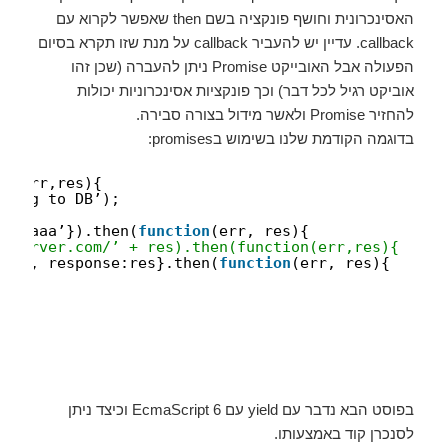
האסינכרונית וחושף פונקציה בשם then שאפשר לקרוא עם
callback. עדיין יש להעביר callback על מנת שזו תקרא בסיום
הפעולה אבל האובייקט Promise ניתן להעברה (שכן זהו
אוביקט רגיל לכל דבר) וכך פונקציות אסינכרוניות יכולות
להחזיר Promise ולאשר מידול בצורה סבירה.
בדוגמה הקודמת שלנו בשימוש בpromises:
on
(err,res){
rting to DB’);
ta:’aaa’}).then(
function
(err, res){
//server.com/’ + res).then(function(err,res){
d:id, response:res}.then(
function
(err, res){
בפוסט הבא נדבר עם yield עם EcmaScript 6 וכיצד ניתן
לסנכרן קוד באמצעותו.