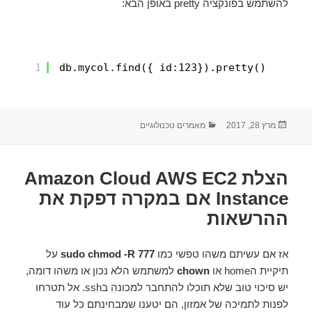
להשתמש בפונקציה pretty באופן הבא:
1
db.mycol.find({_id:123}).pretty()
מרץ 28, 2017
פורסם
קטגוריות
מאמרים טכנולוגיים
בתאריך
הצלת Amazon Cloud AWS EC2
Instance אם במקרה דפקת את
ההרשאות
אז אם עשיתם משהו טפשי כמו
sudo chmod -R 777
על
תיקיית הhome או
chown
למשתמש הלא נכון או משהו דומה,
יש סיכוי טוב שלא תוכלו להתחבר למכונה בssh. אל תטרחו
לפנות לתמיכה של אמזון, הם יטענו שמבחינתם כל עוד