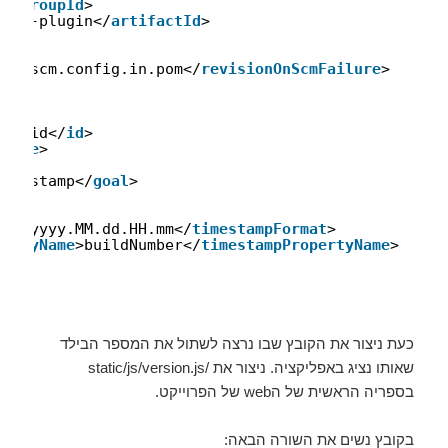
o</
groupId
>
aven-plugin</
artifactId
>
>no.scm.config.in.pom</
revisionOnScmFailure
>
amp-id</
id
>
phase
>
timestamp</
goal
>
mat
>yyyy.MM.dd.HH.mm</
timestampFormat
>
pertyName
>buildNumber</
timestampPropertyName
>
כעת ניצור את הקובץ שבו נרצה לשתול את המספר הבילד
שאותו נציג באפליקציה. ניצור את /static/js/version.js
בספריה הראשית של הweb של הפרוייקט.
בקובץ נשים את השורה הבאה: