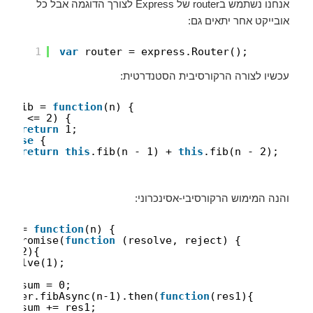
אנחנו נשתמש בrouter של Express לצורך הדוגמה אבל כל
אובייקט אחר יתאים גם:
1
var
router = express.Router();
עכשיו לצורה הרקורסיבית הסטנדרטית:
er.fib = 
function
(n) {
if
(n <= 2) {
return
1;
} 
else
{
return
this
.fib(n - 1) + 
this
.fib(n - 2);
}
והנה המימוש הרקורסיבי-אסינכרוני:
ync = 
function
(n) {
ew
Promise(
function
(resolve, reject) {
 <= 2){
resolve(1);
e
{
var
sum = 0;
router.fibAsync(n-1).then(
function
(res1){
sum += res1;