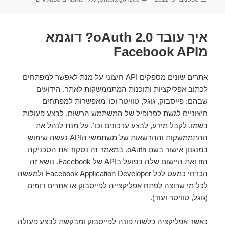
בתאריך
איך עובד oAuth 2.0? דוגמא
מFacebook API
אתרים שונים מספקים API חיצוני על מנת לאפשר למפתחים
לכתוב אפליקציות ותוכנות המתממשקות לאתר. הידועים
שבהם: פייסבוק, גוגל, טוויטר וכו' מאפשרות למפתחים
חיצוניים לגשת לפרופיל של המשתמש הרשום, לבצע פעולות
בשמו, לקבל מידע, לבצע עדכונים וכו'. על מנת לנהל את
ההתממשקות וההרשאות של משתמשי הAPI נעשה שימוש
במנגנון אישור בשם oAuth. במאמר זה נסקור את הטכניקה
הזו ואת היישום שלה בפועל בAPI של Facebook. נושא זה
הכרחי כמעט לכל Facebook Application Developer ולמעשה
לכל מי שרוצה לפתח אפליקצייה לפייסבוק או אתרים דומים
(גוגל, טוויטר ועוד).
כאשר אפליקציה כלשהי פונה לפייסבוק ומבקשת לבצע פעולה