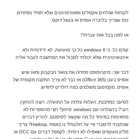
לקוחות שולחים אקסלים ופאוורפוינטים שלא תמיד נפתחים
כמו שצריך בליברה אופיס או בגוגל דוקס.
אז למה בכל זאת עברתי?
קודם כל, כי windows 8 כל כך מזעזעת, לא ידידותית ולא
אינטואיטיבית שלא יכולתי לסבול את המחשבה לעבור אליה
דבר שני, מיקרוסופט פתחה את צוואר הבקבוק ומאז שיש
אופיס בענן (Office 365) אז כבר לא צריך התקנה מקומית של
אופיס. מקסימום משלמים כמה דולרים לחודש.
לסיום: כמתכנת, העלות עלתה על התועלה. רוצה להתקין
רובי? בהצלחה עם windows. פיתון? חצי מהספריות לא
מתאימות במיוחד כל מה שקשור לסיסטם. להריץ דברים
שכתבתי לרסברי פיי על חלונות? נו באמת .Hadoop? צריך
מליון מעקפים שאפילו לא ניסיתי. לקמפל דברים עם GCC או