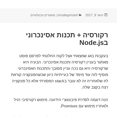
ינואר 9, 2017
פורסם
קטגוריות
Uncategorized
,
מאמרים טכנולוגיים
בתאריך
רקורסיה + תכנות אסינכרוני
בNode.js
בעקבות באג שמצאתי אצל לקוח החלטתי לפרסם פוסט
מאתגר בעניין רקורסיה ותכנות אסינכרוני. הבעיה היא
שרקורסיה היא גם ככה עניין מסובך והתכנות האסינכרוני
מוסיף לזה עוד מימד של בעייתיות כיוון שכשהפונקציה קוראת
לזו שלאחריה זה לא עובר בstack המסורתי אלא כל פונקציה
רצה בקצב שלה.
הנה דוגמה לסדרת פיבונאצ'י הידועה. מימוש רקורסיבי רגיל
ולאחריו מימוש עם Promises.