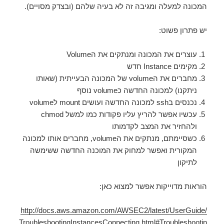
המכונה למעלה ומגיבה זה לא בעיה שלהם (ובצדק מסויים).
יש פתרון פשוט:
עוצרים את המכונה ומנתקים את הVolume
מקימים Instance חדש
מחברים את הvolume של המכונה הבעייתית (שאותו
ניתקנו) למכונה החדשה כvolume נוסף
נכנסים בssh למכונה החדשה ועושים mount לvolume
עכשיו אפשר להריץ עליו פקודות כמו למשל chmod
ולהחזיר את המצב לקדמותו
כשסיימתם, מנתקים את הvolume, מחברים אותו למכונה
המקורית ואפשר למחוק את המוכנה החדשה ששימשה
לתיקון
הוראות מדוייקות אפשר למצוא כאן:
http://docs.aws.amazon.com/AWSEC2/latest/UserGuide/
TroubleshootingInstancesConnecting.html#Troubleshootin