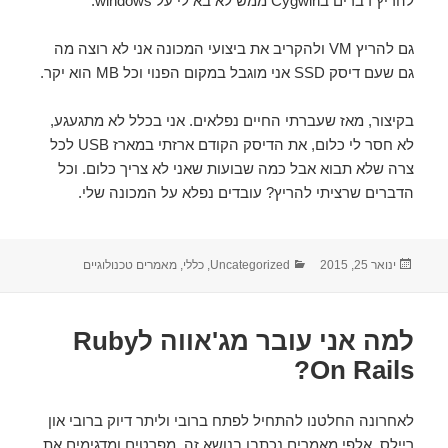
להריץ דברים בCygwin ממש לא בא לי על windows.
גם להריץ VM ולהקריב את ביצועי המכונה אני לא רוצה מה
גם שעם דיסק SSD אני מוגבל במקום הפנוי וכל MB הוא יקר.
בקיצור, מאז שעברתי החיים נפלאים. אני בכלל לא מתגעגע,
לא חסר לי כלום, את הדיסק הקודם ארזתי במארז USB לכל
צרה שלא תבוא אבל כמה שבועות שאני לא צריך כלום. וכל
הדברים שרציתי להריץ? עובדים נפלא על המכונה שלי.
ינואר 25, 2015
פורסם
קטגוריות
Uncategorized
,
כללי
,
מאמרים טכנולוגיים
בתאריך
למה אני עובר מג'אווה לRuby
On Rails?
לאחרונה החלטנו להתחיל לפתח ברובי וליתר דיוק ברובי און
ריילס. אלפי מאמרים נכתבו בנושא זה, מפרטים ומדגימים את