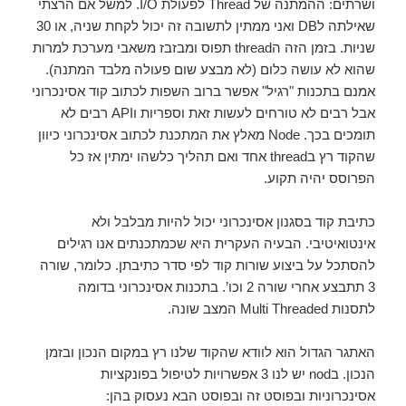
ושרתים: ההמתנה של Thread לפעולת I/O. למשל אם הרצתי
שאילתה לDB ואני ממתין לתשובה זה יכול לקחת שניה, או 30
שניות. בזמן הזה הthread תפוס ומבזבז משאבי מערכת למרות
שהוא לא עושה כלום (לא מבצע שום פעולה מלבד המתנה).
אמנם בתכנות "רגיל" אפשר ברוב השפות לכתוב קוד אסינכרוני
אבל רבים לא טורחים לעשות זאת וספריות וAPI רבים לא
תומכים בכך. Node מאלץ את המתכנת לכתוב אסינכרוני כיוון
שהקוד רץ בthread אחד ואם תהליך כלשהו ימתין אז כל
הפרוסס יהיה תקוע.
כתיבת קוד בסגנון אסינכרוני יכול להיות מבלבל ולא
אינטואיטיבי. הבעיה העקרית היא שכמתכנתים אנו רגילים
להסתכל על ביצוע שורות קוד לפי סדר כתיבתן. כלומר, שורה
3 תתבצע אחרי שורה 2 וכו’. בתכנות אסינכרוני בדומה
לתסנות Multi Threaded המצב שונה.
האתגר הגדול הוא לוודא שהקוד שלנו רץ במקום הנכון ובזמן
הנכון. בnod יש לנו 3 אפשרויות לטיפול בפונקציות
אסינכרוניות ובפוסט זה ובפוסט הבא נעסוק בהן: