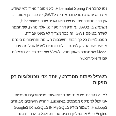
נסו לחבר את Spring וHibernate. לא מסובך מאוד למי שיודע
מה הוא עושה. נסו לחבר את זה לGWT, זה כבר כן מסובך כי
אין דרך סטנדרטית. עכשיו בואו נגדיר שדה בHibernate,
נשתמש בו בDAO (מוזרק דרך ספרינג, אלא מה?), שמתמפה
לשדה בטופס GWT. זה כבר מצריך לא מעט עבודה.
הטכנולוגיות כל כך רבות, השכבות השונות והחיבורים בינהם
מויאים את החשק לפתח. כולם כותבים MVC אבל מה עם
Model שמתחבר באופן טבעי לView שמדבר בצורה נורמלית
עם הController?
בשביל פיתוח סטנדרטי, יותר מדי טכנולוגיות רק
מזיקות
ג'אווה נהדרת. יש אינספור טכנולוגיות, פרימוורקים וספריות.
אני יכול לאנדקס מסמכים בLucene, להריץ חישובים מבוזרים
בHadoop, לשמור מידע בMySQL או בnoSQL או בGoogle
App Engine או במליון דרכים אחרות. אבל בואו נודה בזה,