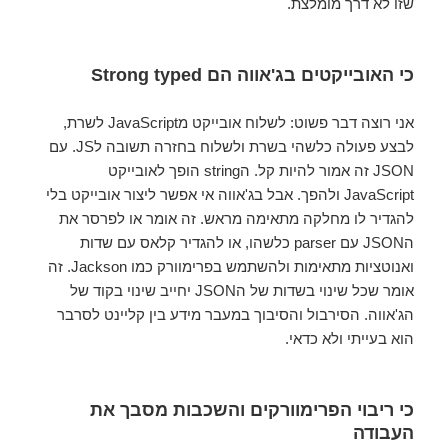
שזו לא דרך מומלצת.
כי האובייקטים בג'אווה הם Strong typed
אני רוצה דבר פשוט: לשלוח אובייקט מJavaScript לשרת,
לבצע פעולה כלשהי בשרת ולשלוח בחזרה תשובה לJS. עם
JSON זה אמור להיות קל. הstring הופך לאובייקט
JavaScript ולהפך. אבל בג'אווה אי אפשר ליצור אובייקט בלי
להגדיר לו מחלקה מתאימה מראש. זה אומר או לפרסר את
הJSON עם parser כלשהו, או להגדיר קלאס עם שדות
ואנוטציות מתאימות ולהשתמש בפרימוורק כמו Jackson. זה
אומר שכל שינוי בשדות של הJSON יחייב שינוי בקוד של
הג'אווה. הסירבול והסיבוך במעבר מידע בין קליינט לסרבר
הוא בעייתי ולא כדאי.
כי ריבוי הפרימוורקים והשכבות מסבך את
העבודה