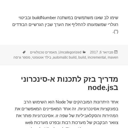
שימו לב שאנו משתמשים במשתנה buildNumber ובביטוי
רגולרי שמשמעותו להחליף את הערך שבין הגרשיים הבודדים
(‘’).
פורסם
פברואר 6, 2017
קטגוריות
Uncategorized
,
מאמרים טכנולוגיים
תגיות
maven
,
בתאריך
incremental
,
build
,
automatic build
,
בילד אוטומטי
,
מספר גרסה
מדריך בזק לתכנות א-סינכרוני
בnode.js
אחד היתרונות המובהקים של Node הוא השימוש הרב
בפונקציות אסינכרוניות. זה אחד המאפיינים המאפשרים את
המהירות והסקלאביליות של שפה זו. אסינכרוניות פותר את
צוואר הבקבוק של מערכות רבות ובפרט מערכות web