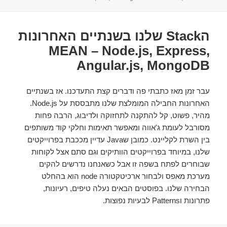
בתאריך
הStack שלנו בשנתיים האחרונות
MEAN – Node.js, Express,
Angular.js, MongoDB
עבר זמן מאז כתבתי פה ודברים קצת התעדכנו. אז בשנתיים
האחרונות החבילה המומלצת שלנו מתבססת על Node.js.
מהיר, פשוט, קל להתקנה לתחזוקה ולדיבוג, הרבה פחות
מסורבל לעומת ג'אווה ומאפשר תאימות וחלקי קוד משותפים
בין השרת לקליינט. כמובן שJava עדיין מככבת בפרוייקטים
שלנו, במיוחד בפרוייקטים הוותיקים וגם סתם אצל לקוחות
שבוחרים לפתח בשפה זו אבל כשאנחנו נדרשים להקים
מערכת מאפס ולבחור ארכיטקטורה node הוא בהחלט
הבחירה שלנו. בפוסטים הבאים נעלה טיפים, רעיונות,
פתרונות וPatterns לבעיות נפוצות.