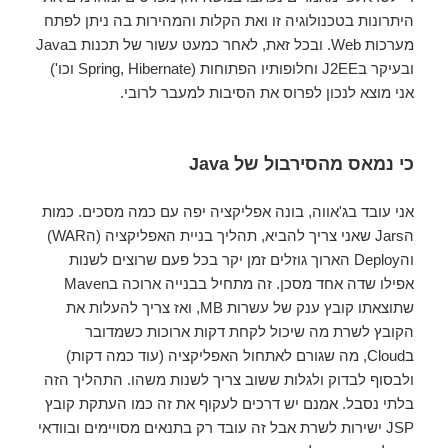
היתרונות בטכנולוגיה זו ואת הקלות והמהירות בה ניתן לפתח
מערכות Web. ובכל זאת, לאחר כמעט עשור של תכנות בJava
ובעיקר בJ2EE וחלופותיו הפתוחות (Spring, Hibernate וכו')
אני מוצא לנכון לפרוס את הסיבות למעבר לרובי.
כי נמאס מהסירבול של Java
אני עובד בג'אווה, בונה אפליקציה יפה עם כמה מסכים. כמות
הJars שאני צריך להביא, תהליך בניית האפליקציה (הWAR)
והDeploy הארוך גוזלים זמן יקר בכל פעם שרוצים לשנות
אפילו שדה אחד מסכן. זה מתחיל בבנייה ארוכה בMaven
שתוצאתו קובץ ענק של עשרות MB, ואז צריך להעלות את
הקובץ לשרת מה שיכול לקחת דקות ארוכות כשמדובר
בCloud, מה שגורם לאתחול האפליקציה (עוד כמה דקות)
ולבסוף לבדוק ולגלות ששוב צריך לשנות משהו. התהליך הזה
בלתי נסבל. אמנם יש דרכים לעקוף את זה כמו העתקת קובץ
JSP ישירות לשרת אבל זה עובד רק בתנאים מסויימים ובוודאי