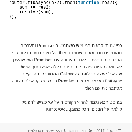
router.fibAsync(n-2).then(
function
(res2){
sum += res2;
resolve(sum);
});
});
כפי שניתן לראות המימוש משתמש בPromises והערכים
המוחזרים הם הסכום שחוזר בthen של הpromise הרקורסיבי.
הדבר היחיד שצריך לזכור בעבודה עם Promises הוא שהערך
לא חוזר מהפונקציה כמו בכתיבה רגילה אלא בתוך הthen
שהוא למעשה החלופה לCallback המסורבל. הפונקציה
fibAsync בעצמה מחזירה Promise כך שיש לקרוא לה בצורה
אסינכרונית עם then.
בפוסט הבא נלמד להריץ רקורסיה על עץ כשיש להפעיל
לולאה על הבנים והכל כמובן… אסינכרוני!
ינואר 4, 2017
פורסם
קטגוריות
Uncategorized
,
כללי
,
מאמרים טכנולוגיים