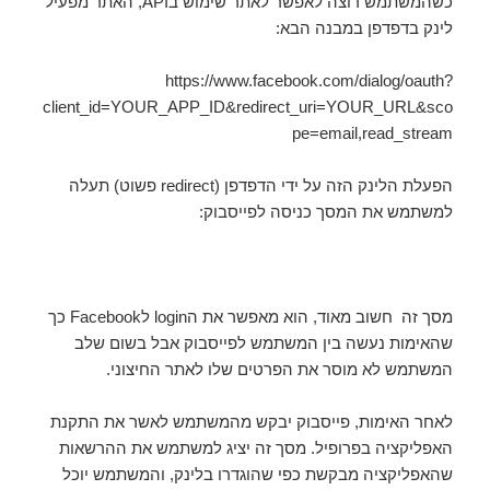
כשהמשתמש רוצה לאפשר לאתר שימוש בAPI, האתר מפעיל
לינק בדפדפן במבנה הבא:
https://www.facebook.com/dialog/oauth?
client_id=YOUR_APP_ID&redirect_uri=YOUR_URL&sco
pe=email,read_stream
הפעלת הלינק הזה על ידי הדפדפן (redirect פשוט) תעלה
למשתמש את המסך כניסה לפייסבוק:
מסך זה חשוב מאוד, הוא מאפשר את הlogin לFacebook כך
שהאימות נעשה בין המשתמש לפייסבוק אבל בשום שלב
המשתמש לא מוסר את הפרטים שלו לאתר החיצוני.
לאחר האימות, פייסבוק יבקש מהמשתמש לאשר את התקנת
האפליקציה בפרופיל. מסך זה יציג למשתמש את ההרשאות
שהאפליקציה מבקשת כפי שהוגדרו בלינק, והמשתמש יוכל