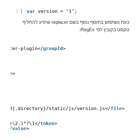
1
var
version = ‘1’;
כעת נשתמש בתוסף נוסף בשם replacer שיודע להחליף
טקסט בקובץ לפי RegEx:
eplacer-plugin</
groupId
>
>
phase
>
ces[0].directory}/static/js/version.js</
file
>
\\?))\2.)*?\1</
token
>
r}'</
value
>