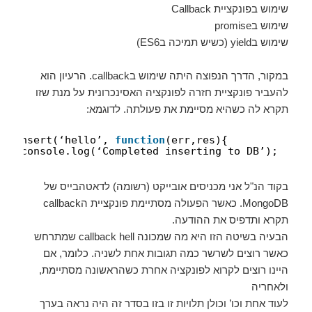
שימוש בפונקציית Callback
שימוש בpromise
שימוש בyield (כשיש תמיכה בES6)
במקור, הדרך הנפוצה היתה שימוש בcallback. הרעיון הוא
להעביר פונקציית חזרה לפונקציה האסינכרונית על מנת שזו
תקרא לה כשהיא מסיימת את פעולתה. לדוגמא:
db.insert(‘hello’, 
function
(err,res){
console.log(‘Completed inserting to DB’);
});
בקוד הנ"ל אני מכניסים אובייקט (רשומה) לדאטהבייס של
MongoDB. כאשר הפעולה מסתיימת פונקציית הcallback
תקרא ותדפיס את ההודעה.
הבעיה בשיטה הזו היא מה שמכונה callback hell שמתרחש
כאשר רוצים לשרשר כמה תגובות אחת לשניה. כלומר, אם
היינו רוצים לקרוא לפונקציה אחרת כשהראשונה מסתיימת,
ולאחריה
לעוד אחת וכו’ וכולן תלויות זו בזו בסדר זה היה נראה בערך