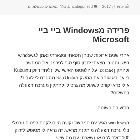
ינואר 4, 2017
פורסם
קטגוריות
Uncategorized
,
כללי
,
מאמרים טכנולוגיים
בתאריך
פרידה מWindows ביי ביי
Microsoft
אחרי שנים ארוכות שבהן חטאתי ונשארתי נאמן לwindows
הישן והטוב, מצאתי לנכון סוף סוף לפרמט את המחשב
ולהתקין אובונטו על הלפטופ האישי שלי (ליתד דיוק Kubuntu
כי אני לא אוהב את ממשק הUnity). אז מה גרם לי לעבור?
אולי כדאי קודם לשאול מה גרם לי להתקין מערכת הפעלה
בתשלום?
התשובה פשוטה:
הwindows מגיע עם המחשב וקשה היום לקנות לפטופ נורמלי
בלי ערכת הפעלה מותקנת מראש. זה נראה לי מטופש לזרוק
100 דולר לפח אז נשארתי עם מה שיש.