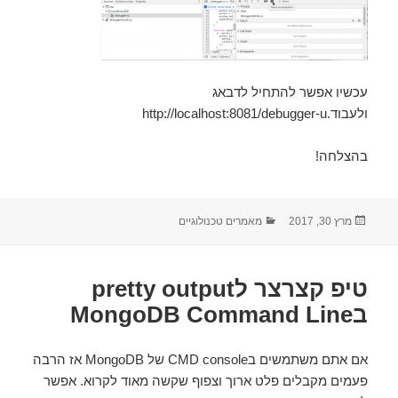
עכשיו אפשר להתחיל לדבאג
ולעבוד.http://localhost:8081/debugger-u
בהצלחה!
מרץ 30, 2017
פורסם
קטגוריות
מאמרים טכנולוגיים
בתאריך
טיפ קצרצר לpretty output
בMongoDB Command Line
אם אתם משתמשים בCMD console של MongoDB אז הרבה
פעמים מקבלים פלט ארוך וצפוף שקשה מאוד לקרוא. אפשר