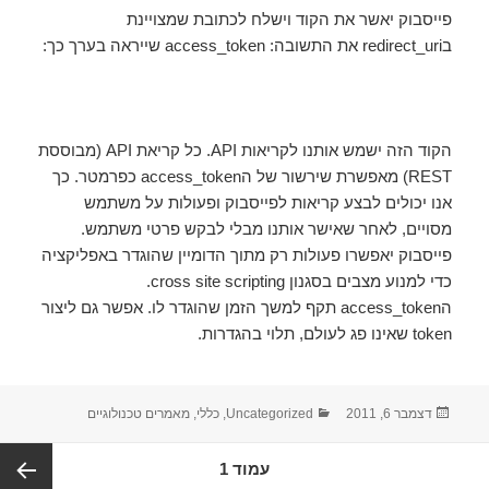
פייסבוק יאשר את הקוד וישלח לכתובת שמצויינת
בredirect_uri את התשובה: access_token שייראה בערך כך:
הקוד הזה ישמש אותנו לקריאות API. כל קריאת API (מבוססת
REST) מאפשרת שירשור של הaccess_token כפרמטר. כך
אנו יכולים לבצע קריאות לפייסבוק ופעולות על משתמש
מסויים, לאחר שאישר אותנו מבלי לבקש פרטי משתמש.
פייסבוק יאפשרו פעולות רק מתוך הדומיין שהוגדר באפליקציה
כדי למנוע מצבים בסגנון cross site scripting.
הaccess_token תקף למשך הזמן שהוגדר לו. אפשר גם ליצור
token שאינו פג לעולם, תלוי בהגדרות.
פורסם
דצמבר 6, 2011
קטגוריות
Uncategorized
,
כללי
,
מאמרים טכנולוגיים
בתאריך
ניווט
עמוד
1