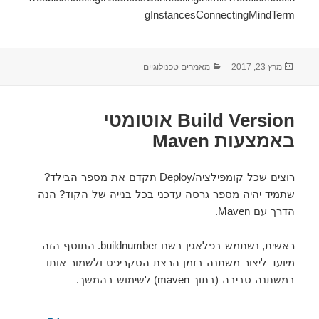
gInstancesConnectingMindTerm
מרץ 23, 2017
פורסם
קטגוריות
מאמרים טכנולוגיים
בתאריך
Build Version אוטומטי
באמצעות Maven
רוצים שכל קומפילציה
/Deploy
תקדם את מספר הבילד
?
שתמיד יהיה מספר גרסה עדכני בכל בנייה של הקוד
?
הנה
הדרך עם
Maven.
ראשית
,
נשתמש בפלאגין בשם
buildnumber.
התוסף הזה
מיועד ליצור משתנה בזמן הרצת הסקריפט ולשמור אותו
במשתנה סביבה
(
בתוך
maven)
לשימוש בהמשך
.