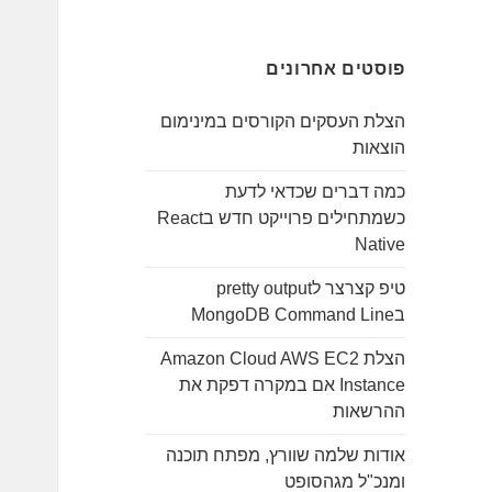
ו
ש
פוסטים אחרונים
:
הצלת העסקים הקורסים במינימום
הוצאות
כמה דברים שכדאי לדעת
כשמתחילים פרוייקט חדש בReact
Native
טיפ קצרצר לpretty output
בMongoDB Command Line
הצלת Amazon Cloud AWS EC2
Instance אם במקרה דפקת את
ההרשאות
אודות שלמה שוורץ, מפתח תוכנה
ומנכ"ל מגהסופט