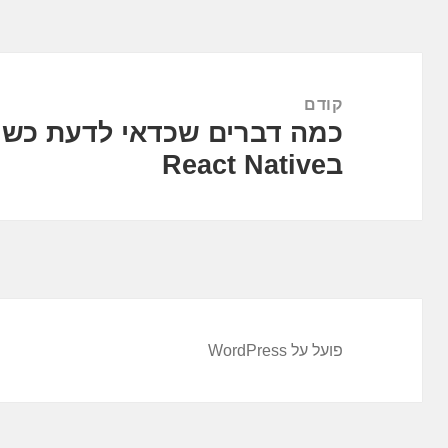
ניווט
קודם
כמה דברים שכדאי לדעת כשמ
הפוסט
בReact Native
הקודם:
פועל על WordPress