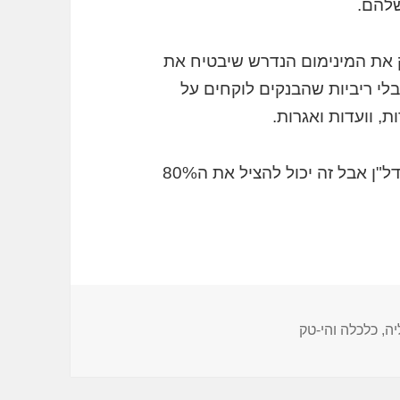
שלהם.
ק את המינימום הנדרש שיבטיח את
לי ריביות שהבנקים לוקחים על
ת, וועדות ואגרות.
זה לא יציל את אל-על או רשת קניונים וענקי נדל"ן אבל זה יכול להציל את ה80%
ה, כלכלה והי-טק