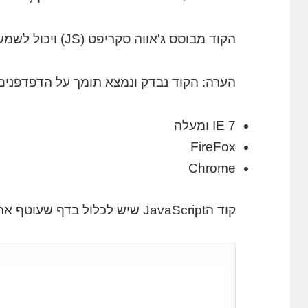
הקוד מבוסס ג'אווה סקריפט (JS) ויכול לשמש גם באפליקציות WEB רגילות.
הערה: הקוד נבדק ונמצא תומך על הדפדפנים
IE 7 ומעלה
FireFox
Chrome
קוד הJavaScript שיש לכלול בדף שעוטף את הSWF: