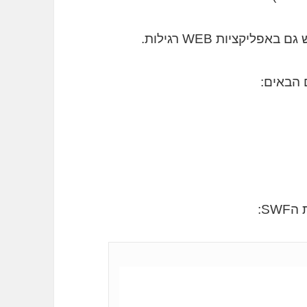
 הבאים:
>
nHashChanged;