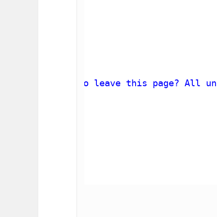
ion
(){
ill be lost"
){
ion.href;
== -1){
 sure you want to leave this page? All un