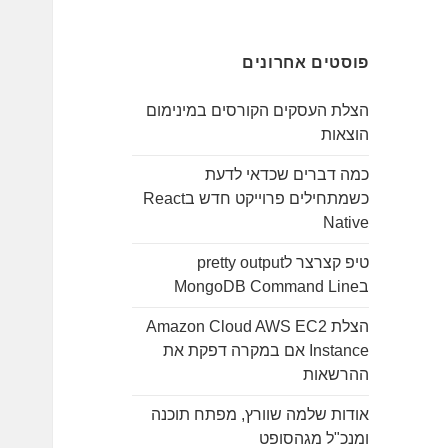
ו
ש
פוסטים אחרונים
:
הצלת העסקים הקורסים במינימום
הוצאות
כמה דברים שכדאי לדעת
כשמתחילים פרוייקט חדש בReact
Native
טיפ קצרצר לpretty output
בMongoDB Command Line
הצלת Amazon Cloud AWS EC2
Instance אם במקרה דפקת את
ההרשאות
אודות שלמה שוורץ, מפתח תוכנה
ומנכ"ל מגהסופט